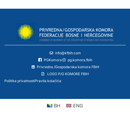
info@kfbih.com
PGKomora
pg.komora.fbih
Privredna /Gospodarska komora FBiH
LOGO P/G KOMORE FBIH
Politika privatnosti
Pravila kolačića
BH
ENG