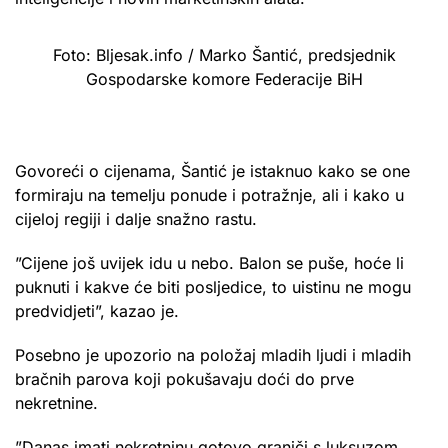
Foto: Bljesak.info / Marko Šantić, predsjednik
Gospodarske komore Federacije BiH
Govoreći o cijenama, Šantić je istaknuo kako se one
formiraju na temelju ponude i potražnje, ali i kako u
cijeloj regiji i dalje snažno rastu.
”Cijene još uvijek idu u nebo. Balon se puše, hoće li
puknuti i kakve će biti posljedice, to uistinu ne mogu
predvidjeti”, kazao je.
Posebno je upozorio na položaj mladih ljudi i mladih
bračnih parova koji pokušavaju doći do prve
nekretnine.
”Danas imati nekretninu gotovo graniči s luksuzom.