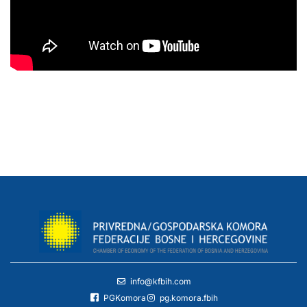
info@kfbih.com
PGKomora
pg.komora.fbih