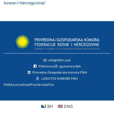
bosne-i-hercegovine/
info@kfbih.com
PGKomora
pg.komora.fbih
Privredna /Gospodarska komora FBiH
LOGO P/G KOMORE FBIH
Politika privatnosti
Pravila kolačića
BH
ENG