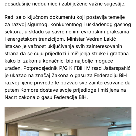
dosadašnje nedoumice i zabilježene važne sugestije.
Radi se o ključnom dokumentu koji postavlja temelje
za razvoj sigurnog, konkurentnog i usklađenog gasnog
sektora, u skladu sa savremenim evropskim praksama
i energetskom tranzicijom. Ministar Vedran Lakić
istakao je važnost uključivanja svih zainteresovanih
strana da se čuju prijedlozi i mišljenja struke i građana
kako bi zakon u konačnici bio najbolje moguće
urađen. Potpredsjednik P/G K FBIH Mirsad Jašarspahić
je ukazao na značaj Zakona o gasu za Federaciju BiH i
razvoj njene privrede te pozvao sve zainteresovane da
putem Komore dostave svoje prijedloge i mišljena na
Nacrt zakona o gasu Federacije BiH.