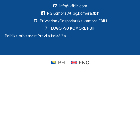
info@kfbih.com
PGKomora
pg.komora.fbih
Privredna /Gospodarska komora FBiH
LOGO P/G KOMORE FBIH
Politika privatnosti
Pravila kolačića
BH
ENG