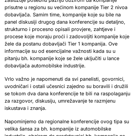
prisutne u regionu su većinom kompanije Tier 2 nivoa
dobavljača. Samim time, kompanije koje su bile na
panel diskusiji drugog dana konferencije su detaljno,
strukturno i procesno opisali provjere, zahtjeve i
procese koje moraju proći i zadovoljiti kompanije koje
žele da postanu dobavljači Tier 1 kompanija. Ove
informacije su od esencijalne važnosti kada su u
pitanju bh. kompanije koje se žele uključiti u lance
dobavljača automobilske industrije.
Vrlo važno je napomenuti da svi panelisti, govornici,
uvodničari i ostali učesnici zajedno su boravili i družili
se tokom dva dana konferencije te bili na raspolaganju
za razgovor, diskusiju, umrežavanje te razmjenu
iskustava i znanja.
Napominjemo da regionalne konferencije ovog tipa su
velika šansa za bh. kompanije iz automobilske
industrije, obzirom da predstavnici bh. kompanija na