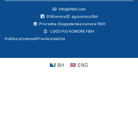
info@kfbih.com
PGKomora
pg.komora.fbih
Privredna /Gospodarska komora FBiH
LOGO P/G KOMORE FBIH
Politika privatnosti
Pravila kolačića
BH
ENG