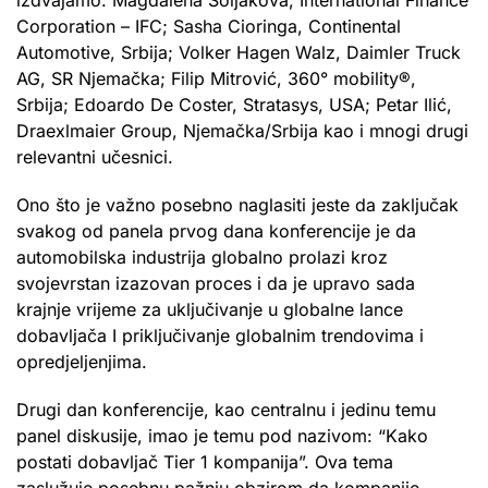
Corporation – IFC; Sasha Cioringa, Continental
Automotive, Srbija; Volker Hagen Walz, Daimler Truck
AG, SR Njemačka; Filip Mitrović, 360° mobility®,
Srbija; Edoardo De Coster, Stratasys, USA; Petar Ilić,
Draexlmaier Group, Njemačka/Srbija kao i mnogi drugi
relevantni učesnici.
Ono što je važno posebno naglasiti jeste da zaključak
svakog od panela prvog dana konferencije je da
automobilska industrija globalno prolazi kroz
svojevrstan izazovan proces i da je upravo sada
krajnje vrijeme za uključivanje u globalne lance
dobavljača I priključivanje globalnim trendovima i
opredjeljenjima.
Drugi dan konferencije, kao centralnu i jedinu temu
panel diskusije, imao je temu pod nazivom: “Kako
postati dobavljač Tier 1 kompanija”. Ova tema
zaslužuje posebnu pažnju obzirom da kompanije