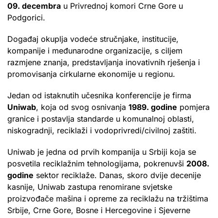
09. decembra
u Privrednoj komori Crne Gore u
Podgorici.
Događaj okuplja vodeće stručnjake, institucije,
kompanije i međunarodne organizacije, s ciljem
razmjene znanja, predstavljanja inovativnih rješenja i
promovisanja cirkularne ekonomije u regionu.
Jedan od istaknutih učesnika konferencije je firma
Uniwab
, koja od svog osnivanja
1989. godine
pomjera
granice i postavlja standarde u komunalnoj oblasti,
niskogradnji, reciklaži i vodoprivredi/civilnoj zaštiti.
Uniwab je jedna od prvih kompanija u Srbiji koja se
posvetila reciklažnim tehnologijama, pokrenuvši
2008.
godine
sektor reciklaže. Danas, skoro dvije decenije
kasnije, Uniwab zastupa renomirane svjetske
proizvođače mašina i opreme za reciklažu na tržištima
Srbije, Crne Gore, Bosne i Hercegovine i Sjeverne