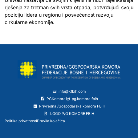
rješenja za tretman svih vrsta otpada, potvrđujući svoju
poziciju lidera u regionu i posvećenost razvoju
cirkularne ekonomije.
info@kfbih.com
PGKomora
pg.komora.fbih
Privredna /Gospodarska komora FBiH
LOGO P/G KOMORE FBIH
Politika privatnosti
Pravila kolačića