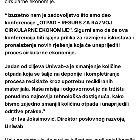
cirkularne ekonomije.
“Izuzetno nam je zadovoljstvo što smo deo
konferencije „OTPAD – RESURS ZA RAZVOJ
CIRKULARNE EKONOMIJE“. Sigurni smo da će ova
konferencija biti sjajna prilika za razmjenu iskustava i
pronalaženje novih rješenja koja će unaprijediti
proces cirkularne ekonomije.
Jedan od ciljeva Uniwab-a je smanjenje količine
otpada koja se šalje na deponije i kompletiranje
procesa reciklaže kroz upotrebu recikliranih
materijala. Naša misija i odgovornost je da tržištu
ponudimo najnovija tehnološka dostignuća, kako
bismo zajedno smanjili količinu otpada i unaprijedili
održive prakse.”
—
dr Iva Joksimović, Direktor poslovnog razvoja,
Uniwab
Uniwab nastavlja da svojim klijentima nudi najefikasnija