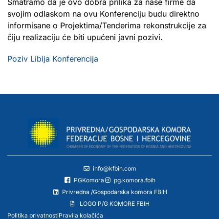
Smatramo da je ovo dobra prilika za naše firme da
svojim odlaskom na ovu Konferenciju budu direktno
informisane o Projektima/Tenderima rekonstrukcije za
čiju realizaciju će biti upućeni javni pozivi.
Poziv Libija Konferencija
info@kfbih.com
PGKomora
pg.komora.fbih
Privredna /Gospodarska komora FBiH
LOGO P/G KOMORE FBIH
Politika privatnosti
Pravila kolačića