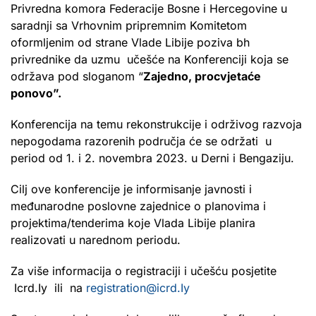
Privredna komora Federacije Bosne i Hercegovine u
saradnji sa Vrhovnim pripremnim Komitetom
oformljenim od strane Vlade Libije poziva bh
privrednike da uzmu učešće na Konferenciji koja se
održava pod sloganom “
Zajedno, procvjetaće
ponovo”.
Konferencija na temu rekonstrukcije i održivog razvoja
nepogodama razorenih područja će se održati u
period od 1. i 2. novembra 2023. u Derni i Bengaziju.
Cilj ove konferencije je informisanje javnosti i
međunarodne poslovne zajednice o planovima i
projektima/tenderima koje Vlada Libije planira
realizovati u narednom periodu.
Za više informacija o registraciji i učešću posjetite
Icrd.Iy ili na
registration@icrd.Iy