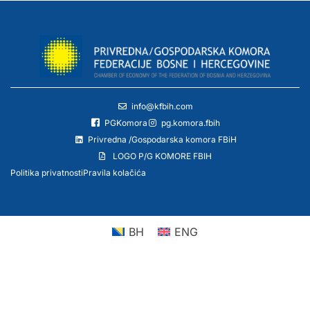
info@kfbih.com
PGKomora
pg.komora.fbih
Privredna /Gospodarska komora FBiH
LOGO P/G KOMORE FBIH
Politika privatnosti
Pravila kolačića
BH
ENG