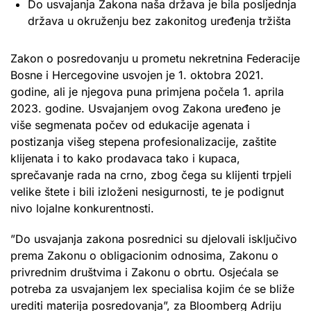
Do usvajanja Zakona naša država je bila posljednja
država u okruženju bez zakonitog uređenja tržišta
Zakon o posredovanju u prometu nekretnina Federacije
Bosne i Hercegovine usvojen je 1. oktobra 2021.
godine, ali je njegova puna primjena počela 1. aprila
2023. godine. Usvajanjem ovog Zakona uređeno je
više segmenata počev od edukacije agenata i
postizanja višeg stepena profesionalizacije, zaštite
klijenata i to kako prodavaca tako i kupaca,
sprečavanje rada na crno, zbog čega su klijenti trpjeli
velike štete i bili izloženi nesigurnosti, te je podignut
nivo lojalne konkurentnosti.
”Do usvajanja zakona posrednici su djelovali isključivo
prema Zakonu o obligacionim odnosima, Zakonu o
privrednim društvima i Zakonu o obrtu. Osjećala se
potreba za usvajanjem lex specialisa kojim će se bliže
urediti materija posredovanja”, za Bloomberg Adriju