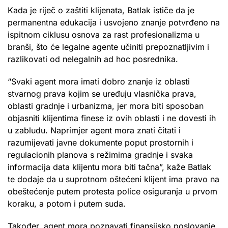
Kada je riječ o zaštiti klijenata, Batlak ističe da je
permanentna edukacija i usvojeno znanje potvrđeno na
ispitnom ciklusu osnova za rast profesionalizma u
branši, što će legalne agente učiniti prepoznatljivim i
razlikovati od nelegalnih ad hoc posrednika.
“Svaki agent mora imati dobro znanje iz oblasti
stvarnog prava kojim se uređuju vlasnička prava,
oblasti gradnje i urbanizma, jer mora biti sposoban
objasniti klijentima finese iz ovih oblasti i ne dovesti ih
u zabludu. Naprimjer agent mora znati čitati i
razumijevati javne dokumente poput prostornih i
regulacionih planova s režimima gradnje i svaka
informacija data klijentu mora biti tačna”, kaže Batlak
te dodaje da u suprotnom oštećeni klijent ima pravo na
obeštećenje putem protesta police osiguranja u prvom
koraku, a potom i putem suda.
Također, agent mora poznavati finansijsko poslovanje