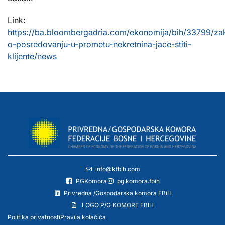
Link:
https://ba.bloombergadria.com/ekonomija/bih/33799/za
o-posredovanju-u-prometu-nekretnina-jace-stiti-
klijente/news
info@kfbih.com
PGKomora
pg.komora.fbih
Privredna /Gospodarska komora FBiH
LOGO P/G KOMORE FBIH
Politika privatnosti
Pravila kolačića