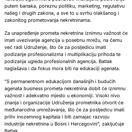
putem banaka, poreznu politiku, marketing, regulativu
našeg i drugih zakona, a sve to u svrhu olakšanog i
zakonitog prometovanja nekretninama.
Za unapređenje prometa nekretnina iznimnu važnost će
imati uvezivanje agencija u posebnu mrežu, na čemu
već radi Udruženje, što će za posljedicu imati
podizanje profesionalizma i multiplikaciju prihoda te
podizanja ugleda profesionalnih agencija. Batlak
naglašava i da fokus mora biti na edukaciji agenata.
”S permanentnom edukacijom današnjih i budućih
agenata business prometa nekretnina dobit će iznimnu
važnost i adekvatno mjesto u ekonomiji. Visoki nivo
znanja i organizacije Udruženja prometnika otvorit će
međunarodna umrežavanja, što će za posljedicu imati
priliv inozemnog kapitala i biti zamajac razvoju
industrije nekretnina u Bosni i Hercegovini”, zaključuje
Batlak.