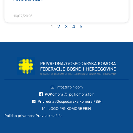
16/07/2026
1
2
3
4
5
info@kfbih.com
PGKomora
pg.komora.fbih
Privredna /Gospodarska komora FBiH
LOGO P/G KOMORE FBIH
Politika privatnosti
Pravila kolačića