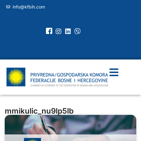
info@kfbih.com
mmikulic_nu9lp5lb