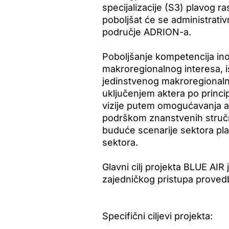
specijalizacije (S3) plavog r
poboljšat će se administrativn
područje ADRION-a.
Poboljšanje kompetencija inov
makroregionalnog interesa, i
jedinstvenog makroregionalne 
uključenjem aktera po princip
vizije putem omogućavanja ala
podrškom znanstvenih stručn
buduće scenarije sektora pla
sektora.
Glavni cilj projekta BLUE AIR 
zajedničkog pristupa provedb
Specifični ciljevi projekta: