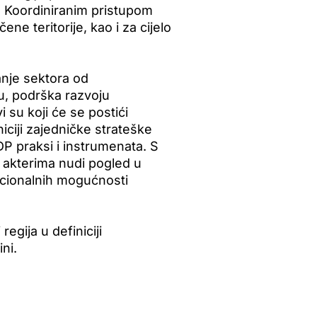
e. Koordiniranim pristupom
ne teritorije, kao i za cijelo
anje sektora od
u, podrška razvoju
 su koji će se postići
iciji zajedničke strateške
EDP praksi i instrumenata. S
akterima nudi pogled u
acionalnih mogućnosti
egija u definiciji
ni.