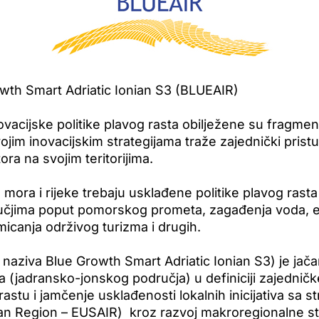
owth Smart Adriatic Ionian S3 (BLUEAIR)
ovacijske politike plavog rasta obilježene su fragmen
vojim inovacijskim strategijama traže zajednički pri
ora na svojim teritorijima.
ta mora i rijeke trebaju usklađene politike plavog rast
odručjima poput pomorskog prometa, zagađenja voda,
icanja održivog turizma i drugih.
naziva Blue Growth Smart Adriatic Ionian S3) je jačan
a (jadransko-jonskog područja) u definiciji zajedničk
 rastu i jamčenje usklađenosti lokalnih inicijativa sa
nian Region – EUSAIR) kroz razvoj makroregionalne s