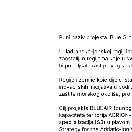
Puni naziv projekta: Blue Gr
U Jadransko-jonskoj regiji in
zaostalijim regijama koje u s
bi poboljšale rast plavog sekt
Regije i zemlje koje dijele is
inovacijskih inicijativa u p
zaštite morskog okoliša, prom
Cilj projekta BLUEAIR (punog 
kapaciteta teritorija ADRION-
specijalizacija (S3) u plavom
Strategy for the Adriatic-Io