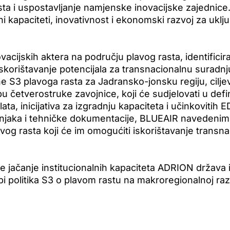
asta i uspostavljanje namjenske inovacijske zajednic
i kapaciteti, inovativnost i ekonomski razvoj za uključe
acijskih aktera na području plavog rasta, identificir
skorištavanje potencijala za transnacionalnu suradnj
S3 plavoga rasta za Jadransko-jonsku regiju, ciljevi
u četverostruke zavojnice, koji će sudjelovati u defin
ta, inicijativa za izgradnju kapaciteta i učinkovitih 
jaka i tehničke dokumentacije, BLUEAIR navedenim 
vog rasta koji će im omogućiti iskorištavanje transn
je jačanje institucionalnih kapaciteta ADRION država i r
i politika S3 o plavom rastu na makroregionalnoj razi