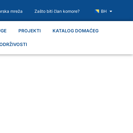
rska mreža
Zašto biti član komore?
BH
UGE
PROJEKTI
KATALOG DOMAĆEG
ODRŽIVOSTI