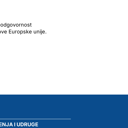
e odgovornost
ove Europske unije.
ENJA I UDRUGE