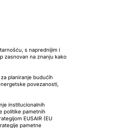
tarnošću, s naprednijim i
stup zasnovan na znanju kako
a za planiranje budućih
 energetske povezanosti,
je institucionalnih
e politike pametnih
 strategijom EUSAIR (EU
trategije pametne