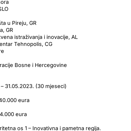
mora
 SLO
šta u Pireju, GR
ja, GR
ena istraživanja i inovacije, AL
centar Tehnopolis, CG
re
acije Bosne i Hercegovine
. – 31.05.2023. (30 mjeseci)
40.000 eura
74.000 eura
itetna os 1 – Inovativna i pametna regija.