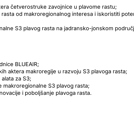
tera četverostruke zavojnice u plavome rastu;
g rasta od makroregionalnog interesa i iskoristiti pot
onalne S3 plavog rasta na jadransko-jonskom područj
ednice BLUEAIR;
kih aktera makroregije u razvoju S3 plavoga rasta;
alata za S3;
je makroregionalne S3 plavog rasta;
inovacije i poboljšanje plavoga rasta.