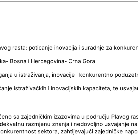
og rasta: poticanje inovacija i suradnje za konkure
ska- Bosna i Hercegovina- Crna Gora
ganja u istraživanja, inovacije i konkurentno poduzet
 jačanje istraživačkih i inovacijskih kapaciteta, te usva
eno sa zajedničkim izazovima u području Plavog rast
dekvatnu razmjenu znanja i nedovoljno usvajanje nap
 konkurentnost sektora, zahtijevajući zajedničke napo