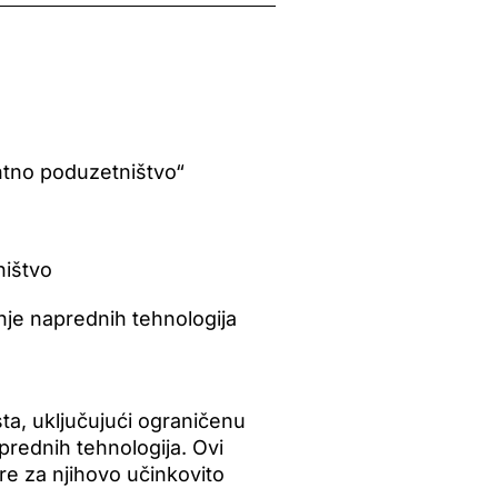
ntno poduzetništvo“
ništvo
janje naprednih tehnologija
a, uključujući ograničenu
rednih tehnologija. Ovi
re za njihovo učinkovito