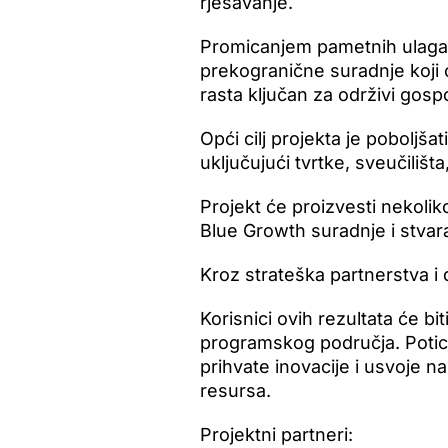
rješavanje.
Promicanjem pametnih ulagan
prekogranične suradnje koji ć
rasta ključan za održivi gospod
Opći cilj projekta je poboljša
uključujući tvrtke, sveučilišta
Projekt će proizvesti nekolik
Blue Growth suradnje i stvar
Kroz strateška partnerstva i 
Korisnici ovih rezultata će bit
programskog područja. Potic
prihvate inovacije i usvoje n
resursa.
Projektni partneri: