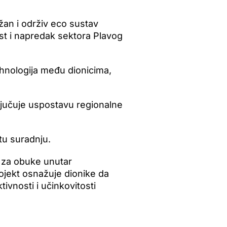
an i održiv eco sustav
ast i napredak sektora Plavog
tehnologija među dionicima,
uključuje uspostavu regionalne
tu suradnju.
je za obuke unutar
ojekt osnažuje dionike da
ivnosti i učinkovitosti