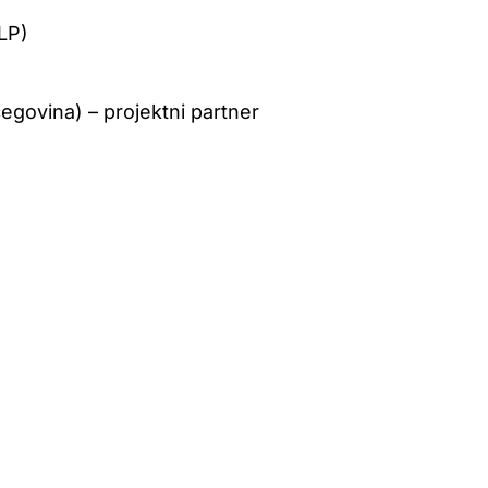
(LP)
govina) – projektni partner