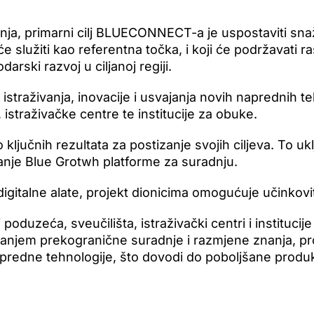
ja, primarni cilj BLUECONNECT-a je uspostaviti snaž
e služiti kao referentna točka, i koji će podržavati r
arski razvoj u ciljanoj regiji.
ti istraživanja, inovacije i usvajanja novih naprednih 
, istraživačke centre te institucije za obuke.
o ključnih rezultata za postizanje svojih ciljeva. To 
anje Blue Grotwh platforme za suradnju.
digitalne alate, projekt dionicima omogućuje učinkovi
i poduzeća, sveučilišta, istraživački centri i instituci
anjem prekogranične suradnje i razmjene znanja, pr
apredne tehnologije, što dovodi do poboljšane produkt