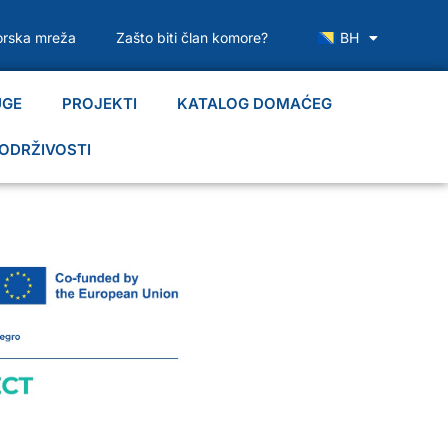
rska mreža
Zašto biti član komore?
BH
UGE
PROJEKTI
KATALOG DOMAĆEG
ODRŽIVOSTI