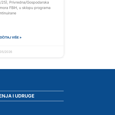
/25), Privredna/Gospodarska
mora FBiH, u sklopu programa
ntinuirane
OČITAJ VIŠE »
/05/2026
ENJA I UDRUGE