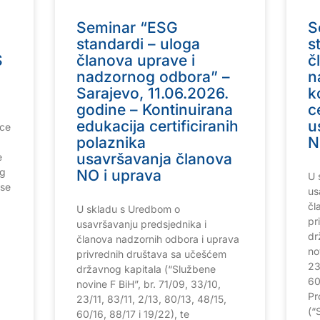
Seminar “ESG
S
standardi – uloga
s
S
članova uprave i
č
nadzornog odbora” –
n
Sarajevo, 11.06.2026.
k
godine – Kontinuirana
c
edukacija certificiranih
u
nce
polaznika
N
usavršavanja članova
e
ng
NO i uprava
U 
rse
us
čl
U skladu s Uredbom o
pr
usavršavanju predsjednika i
dr
članova nadzornih odbora i uprava
no
privrednih društava sa učešćem
23
državnog kapitala (“Službene
60
novine F BiH”, br. 71/09, 33/10,
Pr
23/11, 83/11, 2/13, 80/13, 48/15,
(“
60/16, 88/17 i 19/22), te