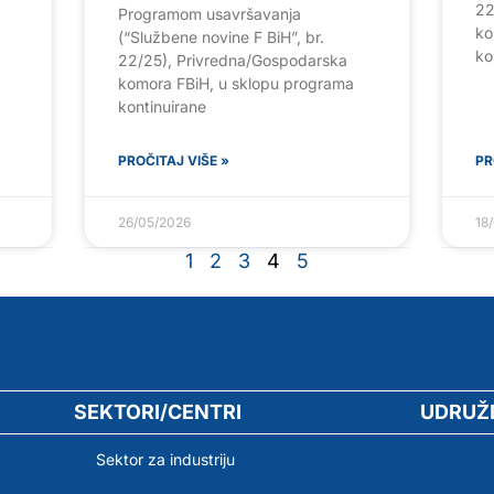
22
Programom usavršavanja
ko
(“Službene novine F BiH”, br.
ko
22/25), Privredna/Gospodarska
komora FBiH, u sklopu programa
kontinuirane
PROČITAJ VIŠE »
PR
26/05/2026
18
1
2
3
4
5
SEKTORI/CENTRI
UDRUŽ
Sektor za industriju