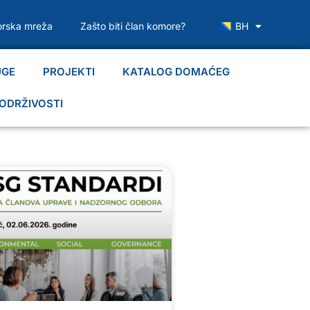
rska mreža
Zašto biti član komore?
BH
UGE
PROJEKTI
KATALOG DOMAĆEG
ODRŽIVOSTI