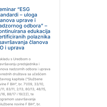
eminar “ESG
tandardi – uloga
lanova uprave i
adzornog odbora” –
ontinuirana edukacija
ertificiranih polaznika
savršavanja članova
O i uprava
skladu s Uredbom o
avršavanju predsjednika i
anova nadzornih odbora i uprava
ivrednih društava sa učešćem
žavnog kapitala (“Službene
vine F BiH”, br. 71/09, 33/10,
/11, 83/11, 2/13, 80/13, 48/15,
/16, 88/17 i 19/22), te
ogramom usavršavanja
Službene novine F BiH”, br.