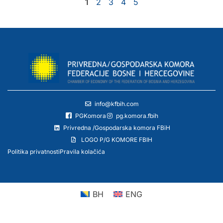
1
2
3
4
5
info@kfbih.com
PGKomora
pg.komora.fbih
Privredna /Gospodarska komora FBiH
LOGO P/G KOMORE FBIH
Politika privatnosti
Pravila kolačića
BH
ENG