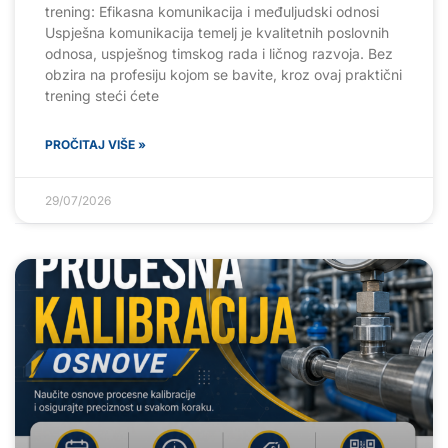
trening: Efikasna komunikacija i međuljudski odnosi
Uspješna komunikacija temelj je kvalitetnih poslovnih
odnosa, uspješnog timskog rada i ličnog razvoja. Bez
obzira na profesiju kojom se bavite, kroz ovaj praktični
trening steći ćete
PROČITAJ VIŠE »
29/07/2026