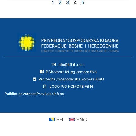
1
2
3
4
5
info@kfbih.com
PGKomora
pg.komora.fbih
Privredna /Gospodarska komora FBiH
LOGO P/G KOMORE FBIH
Politika privatnosti
Pravila kolačića
BH
ENG