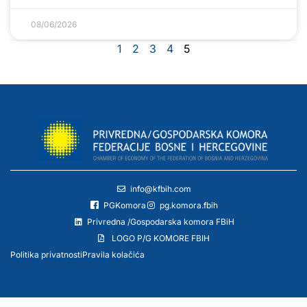
08/06/2026
1
2
3
4
5
info@kfbih.com
PGKomora
pg.komora.fbih
Privredna /Gospodarska komora FBiH
LOGO P/G KOMORE FBIH
Politika privatnosti
Pravila kolačića