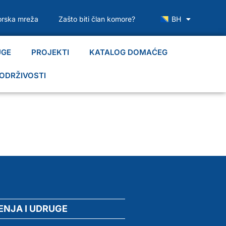
rska mreža
Zašto biti član komore?
BH
UGE
PROJEKTI
KATALOG DOMAĆEG
ODRŽIVOSTI
ENJA I UDRUGE