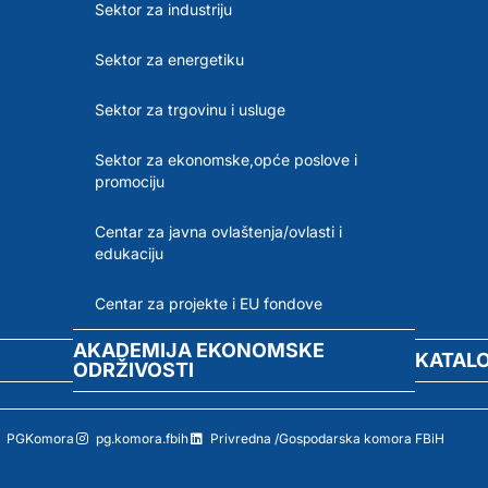
Sektor za industriju
Sektor za energetiku
Sektor za trgovinu i usluge
Sektor za ekonomske,opće poslove i
promociju
Centar za javna ovlaštenja/ovlasti i
edukaciju
Centar za projekte i EU fondove
AKADEMIJA EKONOMSKE
KATAL
ODRŽIVOSTI
PGKomora
pg.komora.fbih
Privredna /Gospodarska komora FBiH