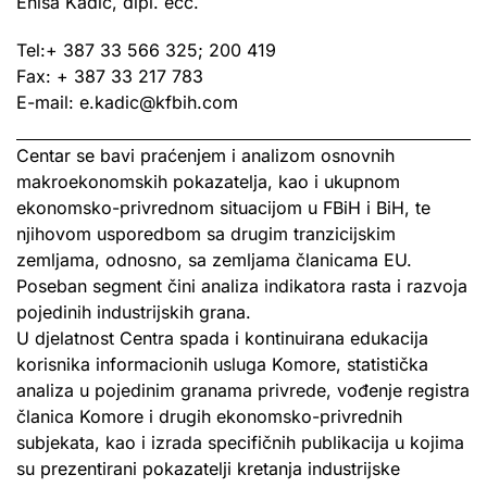
Enisa Kadić, dipl. ecc.
Tel:+ 387 33 566 325; 200 419
Fax: + 387 33 217 783
E-mail: e.kadic@kfbih.com
Centar se bavi praćenjem i analizom osnovnih
makroekonomskih pokazatelja, kao i ukupnom
ekonomsko-privrednom situacijom u FBiH i BiH, te
njihovom usporedbom sa drugim tranzicijskim
zemljama, odnosno, sa zemljama članicama EU.
Poseban segment čini analiza indikatora rasta i razvoja
pojedinih industrijskih grana.
U djelatnost Centra spada i kontinuirana edukacija
korisnika informacionih usluga Komore, statistička
analiza u pojedinim granama privrede, vođenje registra
članica Komore i drugih ekonomsko-privrednih
subjekata, kao i izrada specifičnih publikacija u kojima
su prezentirani pokazatelji kretanja industrijske