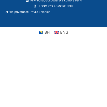
Privredna /Gospodarska komora FBiH
LOGO P/G KOMORE FBIH
Politika privatnosti
Pravila kolačića
BH
ENG