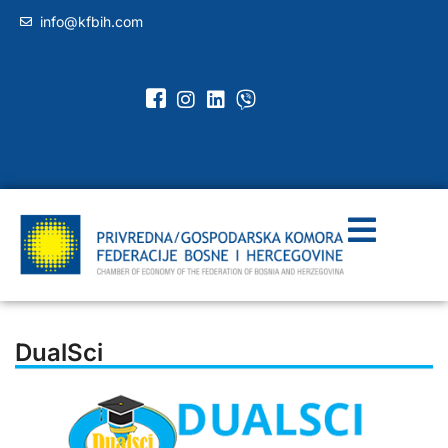
info@kfbih.com
DualSci