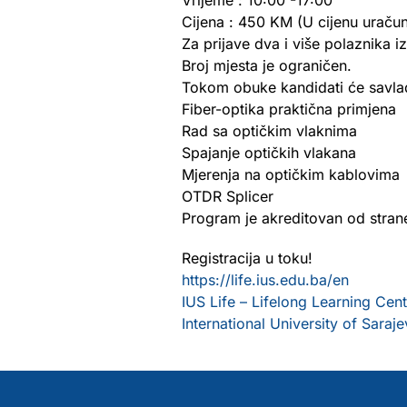
Vrijeme : 10:00 -17:00
Cijena : 450 KM (U cijenu uračun
Za prijave dva i više polaznika 
Broj mjesta je ograničen.
Tokom obuke kandidati će savlad
Fiber-optika praktična primjena
Rad sa optičkim vlaknima
Spajanje optičkih vlakana
Mjerenja na optičkim kablovima
OTDR Splicer
Program je akreditovan od stran
Registracija u toku!
https://life.ius.edu.ba/en
IUS Life – Lifelong Learning Cent
International University of Saraj