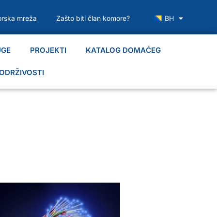
rska mreža
Zašto biti član komore?
BH
UGE
PROJEKTI
KATALOG DOMAĆEG
ODRŽIVOSTI