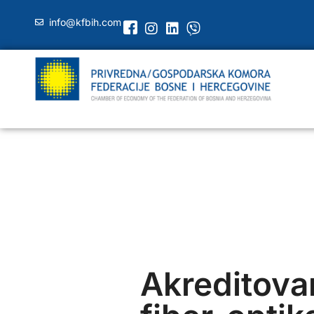
info@kfbih.com
Akreditova