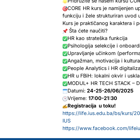
Pridružite se našem kursu CO
CORE HR kurs je namijenjen up
funkciju i žele strukturiran uvod
Kurs je praktičanog karaktera i p
Šta ćete naučiti?
HR kao strateška funkcija
Psihologija selekcije i onboard
Upravljanje učinkom (perfor
Angažman, motivacija i kultura
People Analytics i HR digitaliza
HR u FBiH: lokalni okvir i uskl
MODUL+ HR TECH STACK – Digi
Datumi:
24-25-26/06/2025
Vrijeme:
17:00-21:30
Registracija u toku!
https://life.ius.edu.ba/bs/kurs/
IUS
https://www.facebook.com/lifei