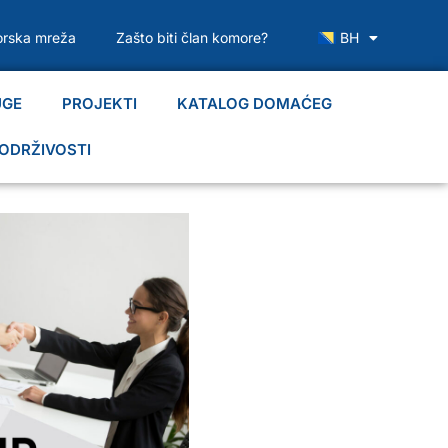
rska mreža
Zašto biti član komore?
BH
UGE
PROJEKTI
KATALOG DOMAĆEG
ODRŽIVOSTI