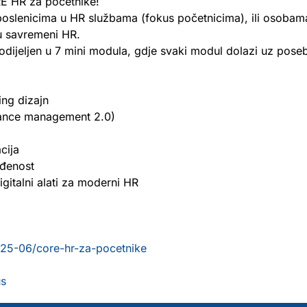
RE HR za početnike!
oslenicima u HR službama (fokus početnicima), ili osobam
 u savremeni HR.
odijeljen u 7 mini modula, gdje svaki modul dolazi uz poseb
ing dizajn
mance management 2.0)
cija
ađenost
talni alati za moderni HR
2025-06/core-hr-za-pocetnike
us