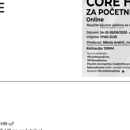
E
u HR-u?