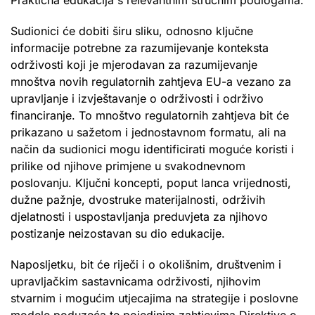
Sudionici će dobiti širu sliku, odnosno ključne
informacije potrebne za razumijevanje konteksta
održivosti koji je mjerodavan za razumijevanje
mnoštva novih regulatornih zahtjeva EU-a vezano za
upravljanje i izvještavanje o održivosti i održivo
financiranje. To mnoštvo regulatornih zahtjeva bit će
prikazano u sažetom i jednostavnom formatu, ali na
način da sudionici mogu identificirati moguće koristi i
prilike od njihove primjene u svakodnevnom
poslovanju. Ključni koncepti, poput lanca vrijednosti,
dužne pažnje, dvostruke materijalnosti, održivih
djelatnosti i uspostavljanja preduvjeta za njihovo
postizanje neizostavan su dio edukacije.
Naposljetku, bit će riječi i o okolišnim, društvenim i
upravljačkim sastavnicama održivosti, njihovim
stvarnim i mogućim utjecajima na strategije i poslovne
modele poduzeća te pojedinim zahtjevima Direktive o