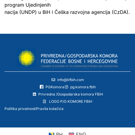
program Ujedinjenih
nacija (UNDP) u BiH i Češka razvojna agencija (CzDA).
info@kfbih.com
PGKomora
pg.komora.fbih
Privredna /Gospodarska komora FBiH
LOGO P/G KOMORE FBIH
Politika privatnosti
Pravila kolačića
BH
ENG