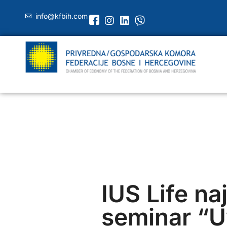
info@kfbih.com
IUS Life naj
seminar “U