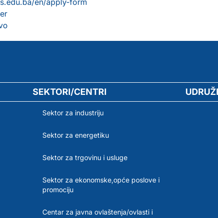
ius.edu.ba/en/
apply-form
er
evo
SEKTORI/CENTRI
UDRUŽ
Sektor za industriju
Sektor za energetiku
Sektor za trgovinu i usluge
Sektor za ekonomske,opće poslove i
promociju
Centar za javna ovlaštenja/ovlasti i