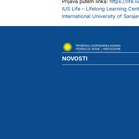
Prijava putem linka:
https://life.
IUS Life – Lifelong Learning Cent
International University of Saraj
NOVOSTI