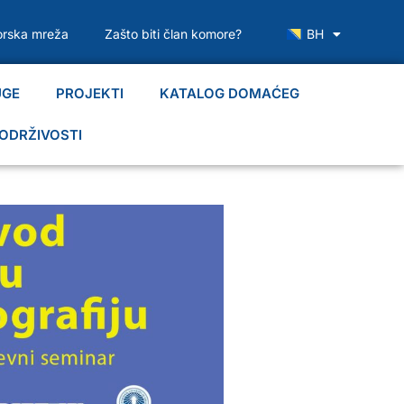
rska mreža
Zašto biti član komore?
BH
UGE
PROJEKTI
KATALOG DOMAĆEG
ODRŽIVOSTI