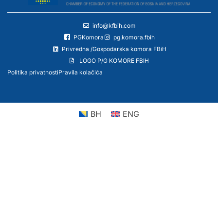
info@kfbih.com
PGKomora
pg.komora.fbih
Privredna /Gospodarska komora FBiH
LOGO P/G KOMORE FBIH
Politika privatnosti
Pravila kolačića
BH
ENG