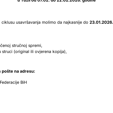
u Tuzli od 07.02. do 22.02.2026. godine
 ciklusu usavršavanja molimo da najkasnije do
23.01.2026
čenoj stručnoj spremi,
truci (original ili ovjerena kopija),
em pošte na adresu:
ederacije BiH