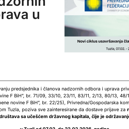
dzornih
prava u
nju predsjednika i članova nadzornih odbora i uprava pri
ne F BiH”, br. 71/09, 33/10, 23/11, 83/11, 2/13, 80/13, 48/1
ne novine F BiH”, br. 22/25), Privredna/Gospodarska komo
 Tuzla, poziva sve zainteresirane da dostave prijave za
društava sa učešćem državnog kapitala, čije je održavanj