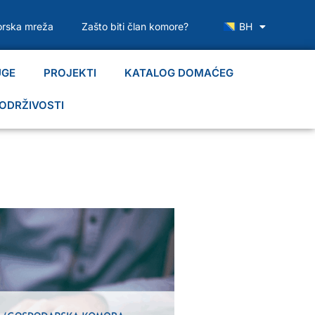
rska mreža
Zašto biti član komore?
BH
UGE
PROJEKTI
KATALOG DOMAĆEG
ODRŽIVOSTI