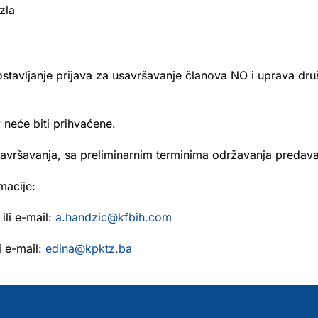
zla
stavljanje prijava za usavršavanje članova NO i uprava d
 neće biti prihvaćene.
avršavanja, sa preliminarnim terminima održavanja predav
macije:
li e-mail:
a.handzic@kfbih.com
i e-mail:
edina@kpktz.ba