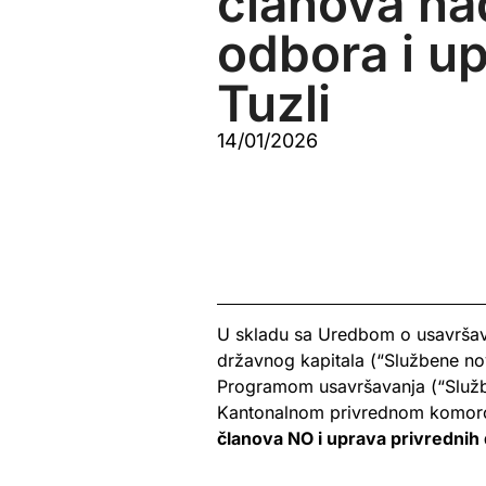
članova na
odbora i u
Tuzli
14/01/2026
U skladu sa Uredbom o usavršava
državnog kapitala (“Službene novi
Programom usavršavanja (“Službe
Kantonalnom privrednom komorom
članova NO i uprava privrednih 