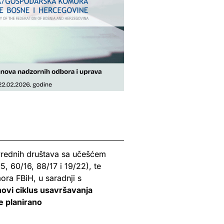
vrednih društava sa učešćem
5, 60/16, 88/17 i 19/22), te
ra FBiH, u saradnji s
novi ciklus usavršavanja
e planirano