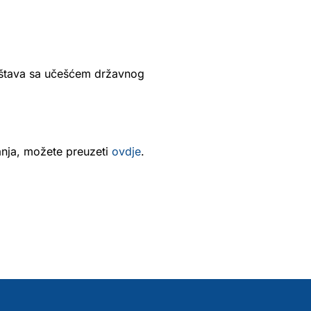
ruštava sa učešćem državnog
anja, možete preuzeti
ovdje
.