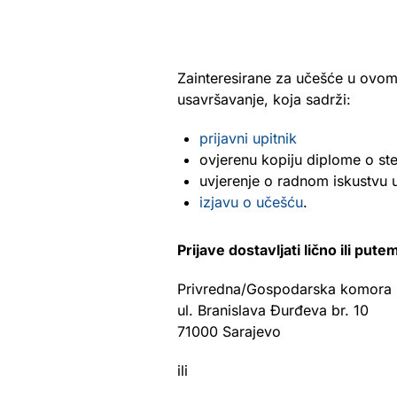
Zainteresirane za učešće u ovom
usavršavanje, koja sadrži:
prijavni upitnik
ovjerenu kopiju diplome o ste
uvjerenje o radnom iskustvu u s
izjavu o učešću
.
Prijave dostavljati lično ili put
Privredna/Gospodarska komora F
ul. Branislava Đurđeva br. 10
71000 Sarajevo
ili