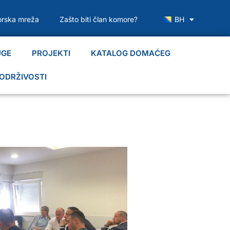
rska mreža
Zašto biti član komore?
BH
UGE
PROJEKTI
KATALOG DOMAĆEG
ODRŽIVOSTI