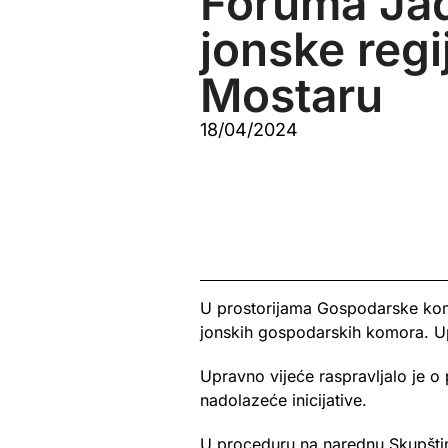
Foruma Ja
jonske regi
Mostaru
18/04/2024
U prostorijama Gospodarske kom
jonskih gospodarskih komora. Up
Upravno vijeće raspravljalo je o
nadolazeće inicijative.
U proceduru na narednu Skupštinu