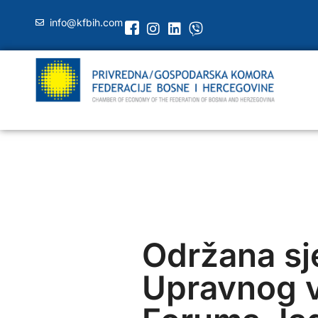
info@kfbih.com
Održana sj
Upravnog v