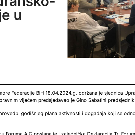
dransko-
je u
ore Federacije BiH 18.04.2024.g. održana je sjednica Upr
ravnim vijećem predsjedavao je Gino Sabatini predsjednik
 provedbi godišnjeg plana aktivnosti i događaja koji se odno
 Foruma AIC poslana je i zajednička Deklaracija Tri Foruma