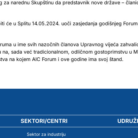
g za narednu Skupštinu da predstavnik nove države – član
i će u Splitu 14.05.2024. uoči zasjedanja godišnjeg Forum
oruma u ime svih nazočnih članova Upravnog vijeća zahvali
u na, sada već tradicionalnom, odličnom gostoprimstvu u Mo
a na kojem AIC Forum i ove godine ima svoj štand.
SEKTORI/CENTRI
UDRUŽ
Sektor za industriju