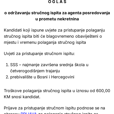
O G L A S
o održavanju stručnog ispita za agenta posredovanja
u prometu nekretnina
Kandidati koji ispune uvjete za pristupanje polaganju
stručnog ispita biti će blagovremeno obaviješteni o
mjestu i vremenu polaganja stručnog ispita
Uvjeti za pristupanje stručnom ispitu:
SSS – najmanje završena srednja škola u
četverogodišnjem trajanju
prebivalište u Bosni i Hercegovini
Troškove polaganja stručnog ispita u iznosu od 600,00
KM snosi kandidat.
Prijave za pristupanje stručnom ispitu podnose se na
obrascu
PRIJAVA
za polaganje stručnog ispita za