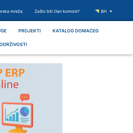
rska mreža
Zašto biti član komore?
BH
UGE
PROJEKTI
KATALOG DOMAĆEG
ODRŽIVOSTI