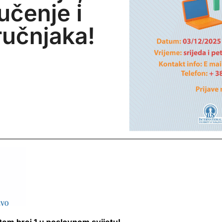
 učenje i
ručnjaka!