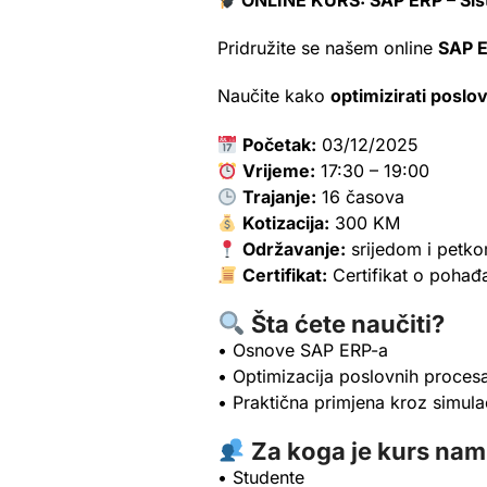
ONLINE KURS: SAP ERP – Sist
Pridružite se našem online
SAP E
Naučite kako
optimizirati posl
Početak:
03/12/2025
Vrijeme:
17:30 – 19:00
Trajanje:
16 časova
Kotizacija:
300 KM
Održavanje:
srijedom i petk
Certifikat:
Certifikat o pohađ
Šta ćete naučiti?
• Osnove SAP ERP-a
• Optimizacija poslovnih proces
• Praktična primjena kroz simula
Za koga je kurs nam
• Studente