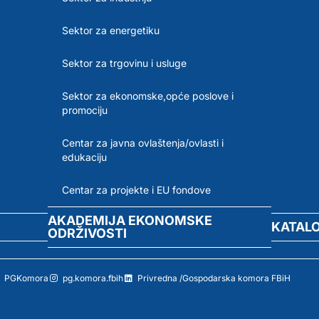
Sektor za energetiku
Sektor za trgovinu i usluge
Sektor za ekonomske,opće poslove i
promociju
Centar za javna ovlaštenja/ovlasti i
edukaciju
Centar za projekte i EU fondove
AKADEMIJA EKONOMSKE
KATAL
ODRŽIVOSTI
PGKomora
pg.komora.fbih
Privredna /Gospodarska komora FBiH