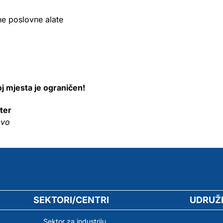
e poslovne alate
oj mjesta je ograničen!
ter
evo
SEKTORI/CENTRI
UDRUŽ
Sektor za industriju