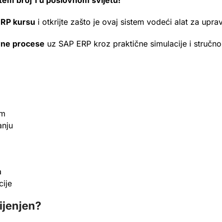
em broj 1 u poslovnom svijetu!
RP kursu
i otkrijte zašto je ovaj sistem vodeći alat za upra
ovne procese
uz SAP ERP kroz praktične simulacije i stručno
om
anju
a
cije
ijenjen?