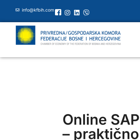
info@kfbih.com
Online SAP
– praktično