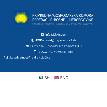
info@kfbih.com
PGKomora
pg.komora.fbih
Privredna /Gospodarska komora FBiH
LOGO P/G KOMORE FBIH
Politika privatnosti
Pravila kolačića
BH
ENG