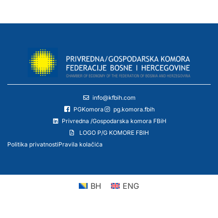
info@kfbih.com
PGKomora
pg.komora.fbih
Privredna /Gospodarska komora FBiH
LOGO P/G KOMORE FBIH
Politika privatnosti
Pravila kolačića
BH
ENG