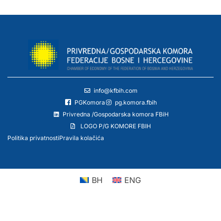
info@kfbih.com
PGKomora
pg.komora.fbih
Privredna /Gospodarska komora FBiH
LOGO P/G KOMORE FBIH
Politika privatnosti
Pravila kolačića
BH
ENG