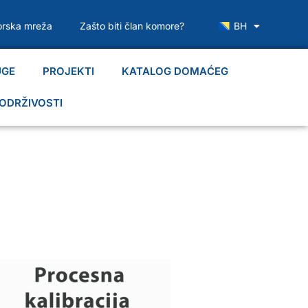
rska mreža
Zašto biti član komore?
BH
UGE
PROJEKTI
KATALOG DOMAĆEG
ODRŽIVOSTI