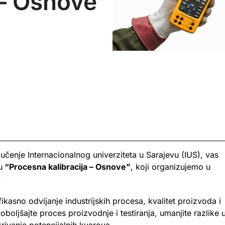
 – Osnove”
 učenje Internacionalnog univerziteta u Sarajevu (IUS), vas
u
“Procesna kalibracija – Osnove”
, koji organizujemo u
.
ikasno odvijanje industrijskih procesa, kvalitet proizvoda i
oboljšajte proces proizvodnje i testiranja, umanjite razlike 