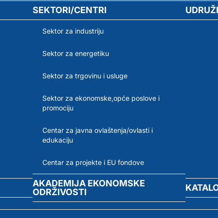
SEKTORI/CENTRI
UDRUŽ
Sektor za industriju
Sektor za energetiku
Sektor za trgovinu i usluge
Sektor za ekonomske,opće poslove i
promociju
Centar za javna ovlaštenja/ovlasti i
edukaciju
Centar za projekte i EU fondove
AKADEMIJA EKONOMSKE
KATAL
ODRŽIVOSTI