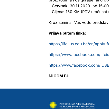
proizvodima i osigurajte rano otk
– Četvrtak, 30.11.2023. od 15:00
– Cijena: 150 KM (PDV uračunat u
Kroz seminar Vas vode predsta
Prijava putem linka:
https://life.ius.edu.ba/en/apply-
https://www.facebook.com/lifei
https://www.facebook.com/IUSE
MICOM BH