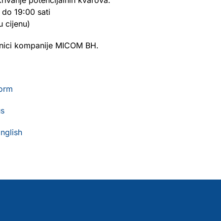
rivanje potencijalnih kvarova.
 do 19:00 sati
 cijenu)
vnici kompanije MICOM BH.
form
us
nglish