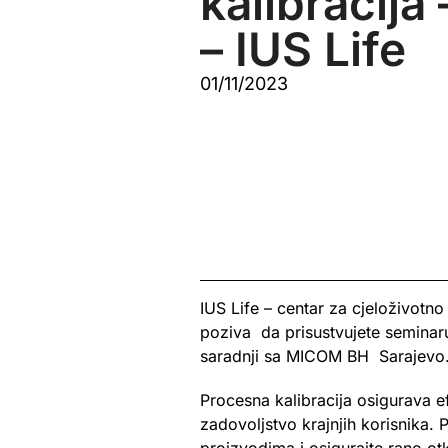
kalibracija
– IUS Life
01/11/2023
IUS Life – centar za cjeloživotno
poziva da prisustvujete seminar
saradnji sa MICOM BH Sarajevo
Procesna kalibracija osigurava ef
zadovoljstvo krajnjih korisnika. P