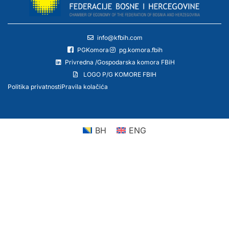
info@kfbih.com
PGKomora
pg.komora.fbih
Privredna /Gospodarska komora FBiH
LOGO P/G KOMORE FBIH
Politika privatnosti
Pravila kolačića
BH
ENG