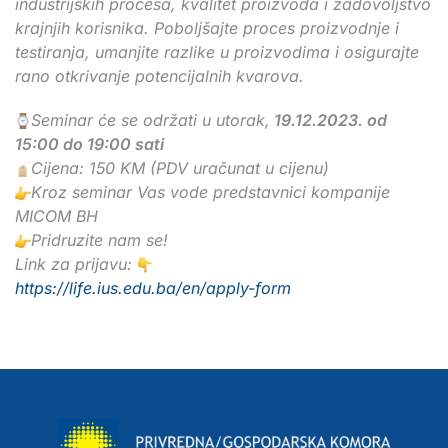
industrijskih procesa, kvalitet proizvoda i zadovoljstvo
krajnjih korisnika. Poboljšajte proces proizvodnje i
testiranja, umanjite razlike u proizvodima i osigurajte
rano otkrivanje potencijalnih kvarova.
Seminar će se održati u utorak,
19.12.2023. od
15:00 do 19:00 sati
Cijena: 150 KM (PDV uračunat u cijenu)
Kroz seminar Vas vode predstavnici kompanije
MICOM BH
Pridruzite nam se!
Link za prijavu:
https://life.ius.edu.ba/en/apply-form