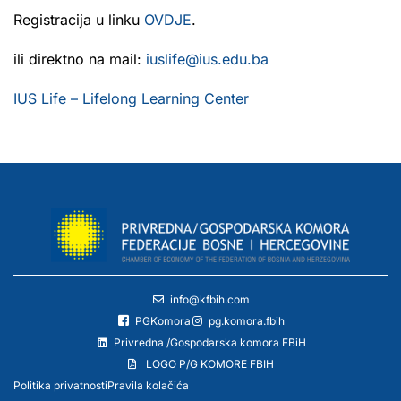
Registracija u linku
OVDJE
.
ili direktno na mail:
iuslife@ius.edu.ba
IUS Life – Lifelong Learning Center
info@kfbih.com
PGKomora
pg.komora.fbih
Privredna /Gospodarska komora FBiH
LOGO P/G KOMORE FBIH
Politika privatnosti
Pravila kolačića