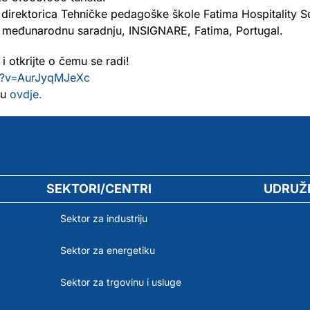
direktorica Tehničke pedagoške škole Fatima Hospitality Sc
a međunarodnu saradnju, INSIGNARE, Fatima, Portugal.
i otkrijte o čemu se radi!
h?v=AurJyqMJeXc
ku
ovdje.
SEKTORI/CENTRI
UDRUŽ
Sektor za industriju
Sektor za energetiku
Sektor za trgovinu i usluge