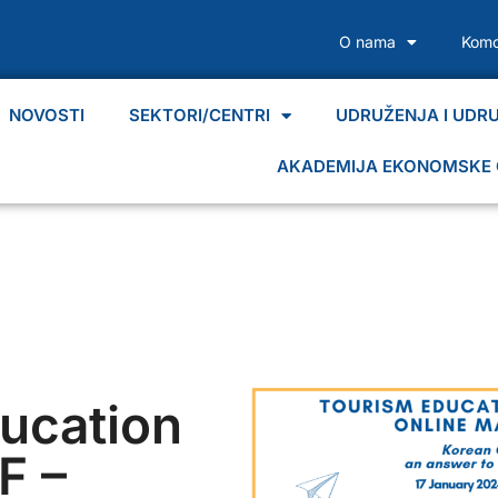
O nama
Komo
NOVOSTI
SEKTORI/CENTRI
UDRUŽENJA I UDR
AKADEMIJA EKONOMSKE 
ucation
F –