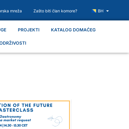
rska mreža
Zašto biti član komore?
BH
UGE
PROJEKTI
KATALOG DOMAĆEG
ODRŽIVOSTI