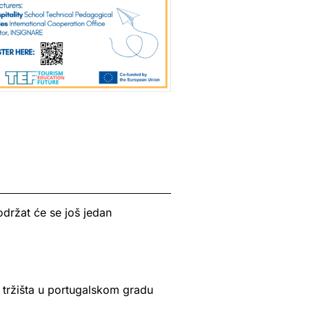
održat će se još jedan
 tržišta u portugalskom gradu