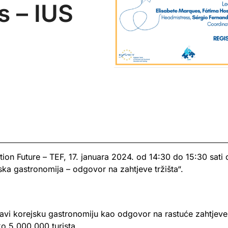
s – IUS
ion Future – TEF, 17. januara 2024. od 14:30 do 15:30 sati 
ka gastronomija – odgovor na zahtjeve tržišta“.
tavi korejsku gastronomiju kao odgovor na rastuće zahtjeve
ko 5.000.000 turista.