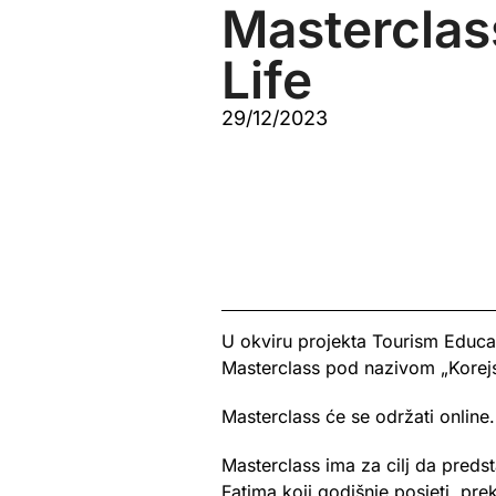
Masterclas
Life
29/12/2023
U okviru projekta Tourism Educat
Masterclass pod nazivom „Korejs
Masterclass će se održati online.
Masterclass ima za cilj da preds
Fatima koji godišnje posjeti pre