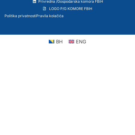
Privredna /Gospodarska komora FBiH
LOGO P/G KOMORE FBIH
Politika privatnosti
Pravila kolačića
BH
ENG