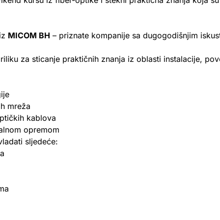
kend kursu iz fiber-optike i stekni praktična znanja koja su
 iz
MICOM BH
– priznate kompanije sa dugogodišnjim iskustv
iku za sticanje praktičnih znanja iz oblasti instalacije, pove
ije
kih mreža
optičkih kablova
onalnom opremom
adati sljedeće:
na
ima