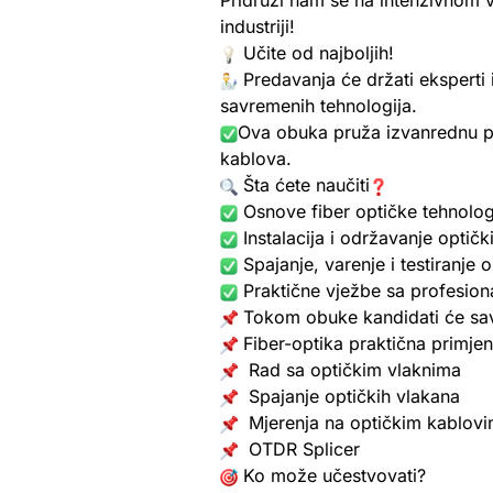
Pridruži nam se na intenzivnom vi
industriji!
Učite od najboljih!
Predavanja će držati eksperti
savremenih tehnologija.
Ova obuka pruža izvanrednu pril
kablova.
Šta ćete naučiti
Osnove fiber optičke tehnolog
Instalacija i održavanje optič
Spajanje, varenje i testiranje 
Praktične vježbe sa profesi
Tokom obuke kandidati će savl
Fiber-optika praktična primje
Rad sa optičkim vlaknima
Spajanje optičkih vlakana
Mjerenja na optičkim kablov
OTDR Splicer
Ko može učestvovati?