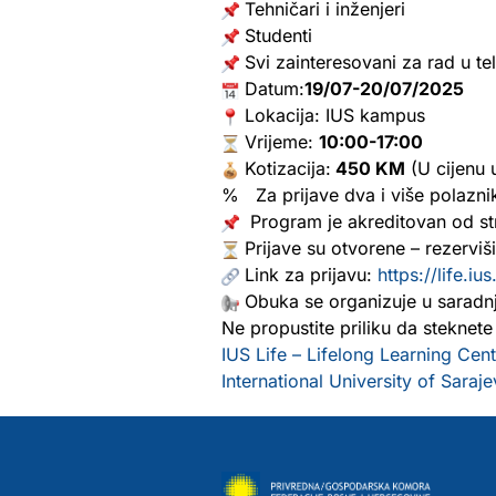
Tehničari i inženjeri
Studenti
Svi zainteresovani za rad u t
Datum:
19/07-20/07/2025
Lokacija: IUS kampus
Vrijeme:
10:00-17:00
Kotizacija:
450 KM
(U cijenu 
% Za prijave dva i više polazni
Program je akreditovan od str
Prijave su otvorene – rezerviš
Link za prijavu:
https://life.i
Obuka se organizuje u saradnj
Ne propustite priliku da steknete 
IUS Life – Lifelong Learning Cent
International University of Saraj