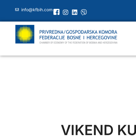
info@kfbih.com
VIKEND K