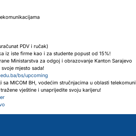
elekomunikacijama
uračunat PDV i ručak)
ka iz iste firme kao i za studente popust od 15%!
ane Ministarstva za odgoj i obrazovanje Kanton Sarajevo
i svoje mjesto sada!
us.edu.ba/bs/upcoming
i sa MICOM BH, vodećim stručnjacima u oblasti telekomuni
tražene vještine i unaprijedite svoju karijeru!
er
evo