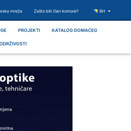
rska mreža
Zašto biti član komore?
BH
UGE
PROJEKTI
KATALOG DOMAĆEG
ODRŽIVOSTI