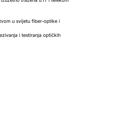
 izuzetno tražena u IT i telekom
om u svijetu fiber-optike i
zivanja i testiranja optičkih