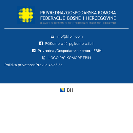
info@kfbih.com
PGKomora
pg.komora.fbih
Privredna /Gospodarska komora FBiH
LOGO P/G KOMORE FBIH
Politika privatnosti
Pravila kolačića
BH