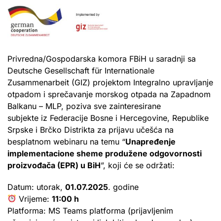
Privredna/Gospodarska komora FBiH u saradnji sa
Deutsche Gesellschaft für Internationale
Zusammenarbeit (GIZ) projektom Integralno upravljanje
otpadom i sprečavanje morskog otpada na Zapadnom
Balkanu – MLP, poziva sve zainteresirane
subjekte iz Federacije Bosne i Hercegovine, Republike
Srpske i Brčko Distrikta za prijavu učešća na
besplatnom webinaru na temu “
Unapređenje
implementacione sheme produžene odgovornosti
proizvođača (EPR) u BiH
”, koji će se održati:
Datum: utorak,
01.07.2025
. godine
Vrijeme:
11:00 h
Platforma: MS Teams platforma (prijavljenim