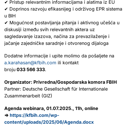
✔ Pristup relevantnim informacijama i alatima iz EU
✔ Doprinos razvoju efikasnijeg i održivog EPR sistema
u BIH
✔ Mogućnost postavljanja pitanja i aktivnog učešća u
diskusiji između svih relevantnih aktera uz
sagledavanje izazova, načina za prevazilaženje i
jačanje zajedničke saradnje i otvorenog dijaloga
Dodatne informacije i upite molimo da pošaljete na
a.karahasan@kfbih.com
ili kontakt
broju
033 566 333
.
Organizator: Privredna/Gospodarska komora FBIH
Partner: Deutsche Gesellschaft für Internationale
Zusammenarbeit (GIZ)
Agenda webinara, 01.07.2025., 11h, online
⇒
https://kfbih.com/wp-
content/uploads/2025/06/Agenda.docx