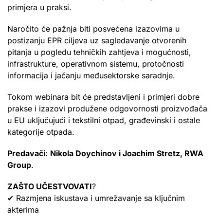
primjera u praksi.
Naročito će pažnja biti posvećena izazovima u
postizanju EPR ciljeva uz sagledavanje otvorenih
pitanja u pogledu tehničkih zahtjeva i mogućnosti,
infrastrukture, operativnom sistemu, protočnosti
informacija i jačanju međusektorske saradnje.
Tokom webinara bit će predstavljeni i primjeri dobre
prakse i izazovi produžene odgovornosti proizvođača
u EU uključujući i tekstilni otpad, građevinski i ostale
kategorije otpada.
Predavači
:
Nikola Doychinov i Joachim Stretz, RWA
Group
.
ZAŠTO UČESTVOVATI
?
✔ Razmjena iskustava i umrežavanje sa ključnim
akterima