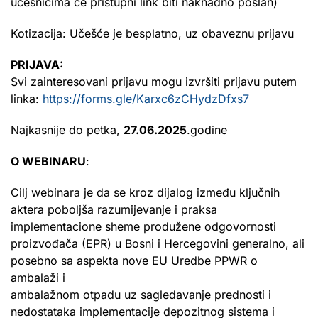
učesnicima će pristupni link biti naknadno poslan)
Kotizacija: Učešće je besplatno, uz obaveznu prijavu
PRIJAVA:
Svi zainteresovani prijavu mogu izvršiti prijavu putem
linka:
https://forms.gle/Karxc6zCHydzDfxs7
Najkasnije do petka,
27.06.2025
.godine
O WEBINARU
:
Cilj webinara je da se kroz dijalog između ključnih
aktera poboljša razumijevanje i praksa
implementacione sheme produžene odgovornosti
proizvođača (EPR) u Bosni i Hercegovini generalno, ali
posebno sa aspekta nove EU Uredbe PPWR o
ambalaži i
ambalažnom otpadu uz sagledavanje prednosti i
nedostataka implementacije depozitnog sistema i