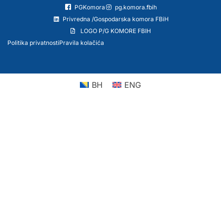
PGKomora
pg.komora.fbih
Privredna /Gospodarska komora FBiH
LOGO P/G KOMORE FBIH
Politika privatnosti
Pravila kolačića
BH
ENG