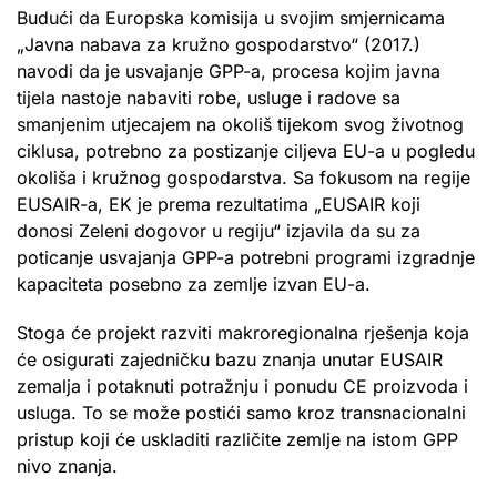
Budući da Europska komisija u svojim smjernicama
„Javna nabava za kružno gospodarstvo“ (2017.)
navodi da je usvajanje GPP-a, procesa kojim javna
tijela nastoje nabaviti robe, usluge i radove sa
smanjenim utjecajem na okoliš tijekom svog životnog
ciklusa, potrebno za postizanje ciljeva EU-a u pogledu
okoliša i kružnog gospodarstva. Sa fokusom na regije
EUSAIR-a, EK je prema rezultatima „EUSAIR koji
donosi Zeleni dogovor u regiju“ izjavila da su za
poticanje usvajanja GPP-a potrebni programi izgradnje
kapaciteta posebno za zemlje izvan EU-a.
Stoga će projekt razviti makroregionalna rješenja koja
će osigurati zajedničku bazu znanja unutar EUSAIR
zemalja i potaknuti potražnju i ponudu CE proizvoda i
usluga. To se može postići samo kroz transnacionalni
pristup koji će uskladiti različite zemlje na istom GPP
nivo znanja.