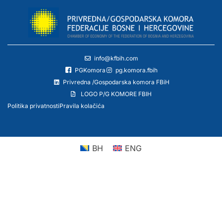
info@kfbih.com
PGKomora
pg.komora.fbih
Privredna /Gospodarska komora FBiH
LOGO P/G KOMORE FBIH
Politika privatnosti
Pravila kolačića
BH
ENG