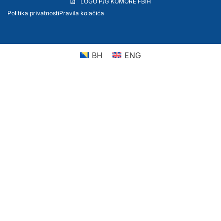
LOGO P/G KOMORE FBIH
Politika privatnosti
Pravila kolačića
BH
ENG