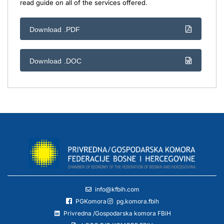
read guide on all of the services offered.
Download .PDF
Download .DOC
info@kfbih.com
PGKomora
pg.komora.fbih
Privredna /Gospodarska komora FBiH