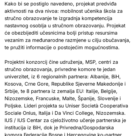
Kako bi se postiglo navedeno, projekat predviđa
aktivnosti na dva nivoa: mobilnost učenika škola za
stručno obrazovanje te izgradnja kompetencija
nastavnog osoblja u stručnom obrazovanju. Projekat
će obezbijediti učesnicima bolji pristup resursima
vezanim za međunarodne razmjene u cilju obučavanja,
te pružiti informacije o postojećim mogućnostima.
Projektni konzorcij čine udruženja, MSP, centri za
stručno obrazovanja, privredne komore te jedan
univerzitet, iz 6 regionalnih partnera: Albanije, BiH,
Kosova, Crne Gore, Republike Sjeverne Makedonije i
Srbije, te 8 partnera iz zemalja EU: Italije, Belgije,
Nizozemske, Francuske, Malte, Španije, Slovenije i
Poljske. Lideri projekta su Uniser Società Cooperativa
Sociale Onlus, Italija i Da Vinci College, Nizozemska.
IUS / IUS Centar za cjeloživotno učenje partnerska je
institucija iz BiH, dok je Privredna/Gospodarska
komora Federacije Bosne i Hercegovine ko-partner.