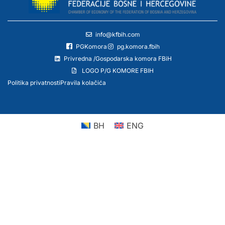
info@kfbih.com
PGKomora
pg.komora.fbih
Privredna /Gospodarska komora FBiH
LOGO P/G KOMORE FBIH
Politika privatnosti
Pravila kolačića
BH
ENG