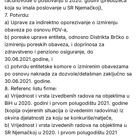
računovođe o poslovanju u 2020. godini (preduzeća
koja su imala poslovanje u SR Njemačkoj),
7. Potvrdu:
a) Uprave za indirektno oporezivanje o izmirenju
obaveza po osnovu PDV-a,
b) poreske uprave entiteta, odnosno Distrikta Brčko o
izmirenju poreskih obaveza, i doprinosa za
zdravstveno i penziono osiguranje, do
30.06.2021.godine, i
c) potvrdu entitetske komore o izmirenim obavezama
po osnovu naknada za dozvole/detašman zaključno sa
30.06.2021. godine.
8. Referenc listu firme:
a) Vrijednost i vrsta izvedbenih radova na objektima u
BiH u 2020. godini i prvom polugodištu 2021. godine
(kopija ovjerenih situacija o izvedenim radovima) iz
okvira djelatnosti za koju se konkuriše/natječe,
b) Vrijednost i vrsta izvedenih radova na objektima u
SR Njemačkoj u 2020. i prvom polugodištu 2021