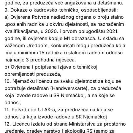
godine, za preduzeća već angažovana u detašmanu.
9. Dokaze o kadrovsko-tehničkoj osposobljenosti:
a) Ovjerena Potvrda nadležnog organa o broju stalno
uposlenih radnika u okviru djelatnosti, sa naznačenim
kvalifikacijama, u 2020. i prvom polugodištu 2021.
godine, ili ovjerene kopije M1 obrazasca. U skladu sa
važećom Uredbom, konkurisati mogu preduzeća koja
imaju minimum 15 radnika u stalnom radnom odnosu
najmanje 3 predhodna mjeseca,
b) Ovjerena i potpisana izjava o tehničkoj
opremljenosti preduzeća,
10. Njemačku licencu za svaku djelatnost za koju se
potražuje detašman (Handwerskarte), za preduzeća
koja izvode radove u SR Njemačkoj, a na koje se
odnosi,
11. Potvrdu od ULAK-a, za preduzeća na koja se
odnosi, a koja izvode radove u SR Njemačkoj
12. Licencu izdatu od strane Ministarstva za prostorno
uređenje, građevinarstvo i ekologiju RS (samo za