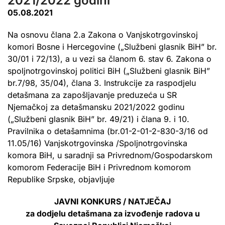
2021/2022 godini
05.08.2021
Na osnovu člana 2.a Zakona o Vanjskotrgovinskoj
komori Bosne i Hercegovine („Službeni glasnik BiH” br.
30/01 i 72/13), a u vezi sa članom 6. stav 6. Zakona o
spoljnotrgovinskoj politici BiH („Službeni glasnik BiH”
br.7/98, 35/04), člana 3. Instrukcije za raspodjelu
detašmana za zapošljavanje preduzeća u SR
Njemačkoj za detašmansku 2021/2022 godinu
(„Službeni glasnik BiH” br. 49/21) i člana 9. i 10.
Pravilnika o detašamnima (br.01-2-01-2-830-3/16 od
11.05/16) Vanjskotrgovinska /Spoljnotrgovinska
komora BiH, u saradnji sa Privrednom/Gospodarskom
komorom Federacije BiH i Privrednom komorom
Republike Srpske, objavljuje
JAVNI KONKURS / NATJEČAJ
za dodjelu detašmana za izvođenje radova u