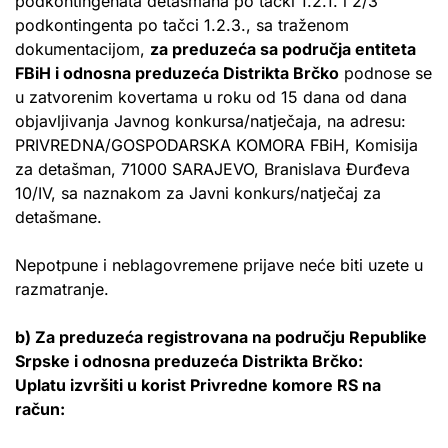
podkontingenata detašmana po tački 1.2.1. i 2/3
podkontingenta po tačci 1.2.3., sa traženom
dokumentacijom,
za preduzeća sa područja entiteta
FBiH i odnosna preduzeća Distrikta Brčko
podnose se
u zatvorenim kovertama u roku od 15 dana od dana
objavljivanja Javnog konkursa/natječaja, na adresu:
PRIVREDNA/GOSPODARSKA KOMORA FBiH, Komisija
za detašman, 71000 SARAJEVO, Branislava Đurđeva
10/IV, sa naznakom za Javni konkurs/natječaj za
detašmane.
Nepotpune i neblagovremene prijave neće biti uzete u
razmatranje.
b) Za preduzeća registrovana na području Republike
Srpske i odnosna preduzeća Distrikta Brčko:
Uplatu izvršiti u korist Privredne komore RS na
račun: