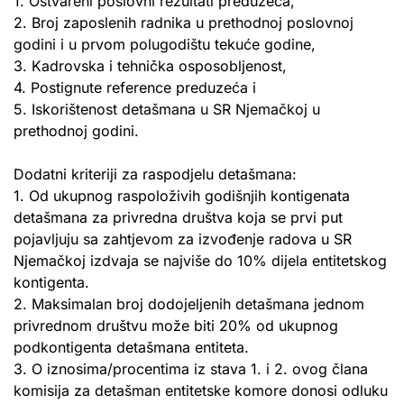
1. Ostvareni poslovni rezultati preduzeća,
2. Broj zaposlenih radnika u prethodnoj poslovnoj
godini i u prvom polugodištu tekuće godine,
3. Kadrovska i tehnička osposobljenost,
4. Postignute reference preduzeća i
5. Iskorištenost detašmana u SR Njemačkoj u
prethodnoj godini.
Dodatni kriteriji za raspodjelu detašmana:
1. Od ukupnog raspoloživih godišnjih kontigenata
detašmana za privredna društva koja se prvi put
pojavljuju sa zahtjevom za izvođenje radova u SR
Njemačkoj izdvaja se najviše do 10% dijela entitetskog
kontigenta.
2. Maksimalan broj dodojeljenih detašmana jednom
privrednom društvu može biti 20% od ukupnog
podkontigenta detašmana entiteta.
3. O iznosima/procentima iz stava 1. i 2. ovog člana
komisija za detašman entitetske komore donosi odluku