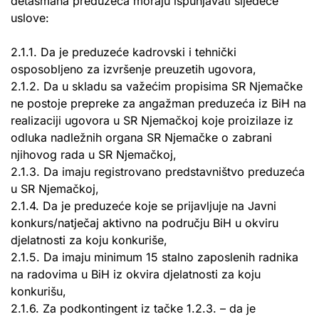
detašmana preduzeća moraju ispunjavati sljedeće
uslove:
2.1.1. Da je preduzeće kadrovski i tehnički
osposobljeno za izvršenje preuzetih ugovora,
2.1.2. Da u skladu sa važećim propisima SR Njemačke
ne postoje prepreke za angažman preduzeća iz BiH na
realizaciji ugovora u SR Njemačkoj koje proizilaze iz
odluka nadležnih organa SR Njemačke o zabrani
njihovog rada u SR Njemačkoj,
2.1.3. Da imaju registrovano predstavništvo preduzeća
u SR Njemačkoj,
2.1.4. Da je preduzeće koje se prijavljuje na Javni
konkurs/natječaj aktivno na području BiH u okviru
djelatnosti za koju konkuriše,
2.1.5. Da imaju minimum 15 stalno zaposlenih radnika
na radovima u BiH iz okvira djelatnosti za koju
konkurišu,
2.1.6. Za podkontingent iz tačke 1.2.3. – da je