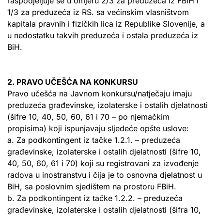
raspodjeljuje se u omjeru 2/3 za preduzeća iz FBiH i
1/3 za preduzeća iz RS. sa većinskim vlasništvom
kapitala pravnih i fizičkih lica iz Republike Slovenije, a
u nedostatku takvih preduzeća i ostala preduzeća iz
BiH.
2. PRAVO UČEŠĆA NA KONKURSU
Pravo učešća na Javnom konkursu/natječaju imaju
preduzeća građevinske, izolaterske i ostalih djelatnosti
(šifre 10, 40, 50, 60, 61 i 70 – po njemačkim
propisima) koji ispunjavaju sljedeće opšte uslove:
a. Za podkontingent iz tačke 1.2.1. – preduzeća
građevinske, izolaterske i ostalih djelatnosti (šifre 10,
40, 50, 60, 61 i 70) koji su registrovani za izvođenje
radova u inostranstvu i čija je to osnovna djelatnost u
BiH, sa poslovnim sjedištem na prostoru FBiH.
b. Za podkontingent iz tačke 1.2.2. – preduzeća
građevinske, izolaterske i ostalih djelatnosti (šifra 10,