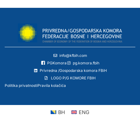
info@kfbih.com
PGKomora
pg.komora.fbih
Privredna /Gospodarska komora FBiH
LOGO P/G KOMORE FBIH
Politika privatnosti
Pravila kolačića
BH
ENG