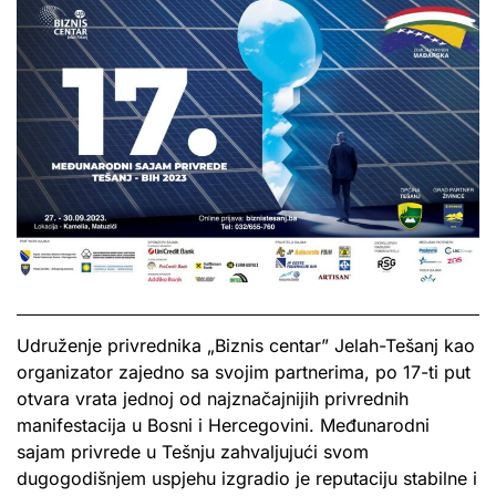
Udruženje privrednika „Biznis centar” Jelah-Tešanj kao
organizator zajedno sa svojim partnerima, po 17-ti put
otvara vrata jednoj od najznačajnijih privrednih
manifestacija u Bosni i Hercegovini. Međunarodni
sajam privrede u Tešnju zahvaljujući svom
dugogodišnjem uspjehu izgradio je reputaciju stabilne i