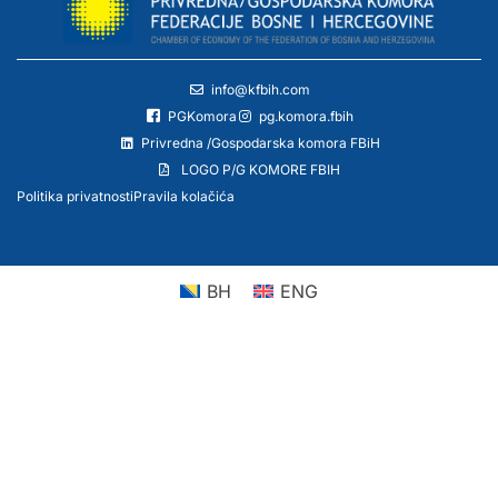
info@kfbih.com
PGKomora
pg.komora.fbih
Privredna /Gospodarska komora FBiH
LOGO P/G KOMORE FBIH
Politika privatnosti
Pravila kolačića
BH
ENG