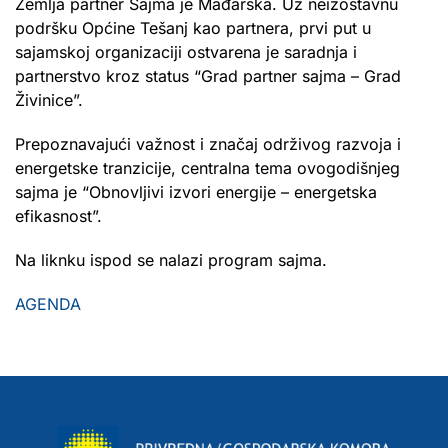
Zemlja partner Sajma je Mađarska. Uz neizostavnu
podršku Općine Tešanj kao partnera, prvi put u
sajamskoj organizaciji ostvarena je saradnja i
partnerstvo kroz status “Grad partner sajma – Grad
Živinice”.
Prepoznavajući važnost i značaj održivog razvoja i
energetske tranzicije, centralna tema ovogodišnjeg
sajma je “Obnovljivi izvori energije – energetska
efikasnost”.
Na liknku ispod se nalazi program sajma.
AGENDA