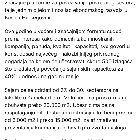
značajne platforme za povezivanje privrednog sektora,
te je jednim dijelom i nosilac ekonomskog razvoja u
Bosni i Hercegovini.
Ove godine u većem i značajnijem formatu sudeći
prema interesu kako domaćih tako i inostranih
kompanija, ponuda, kvalitet i kapaciteti, sve govori u
korist dosad najvećeg i najozbiljnijeg privrednog
događaja na kojem će učestvovati skoro 500 izlagača
što predstavlja povećanje sajamskih kapaciteta za
40% u odnosu na godinu ranije.
Sajam će se održati od 27. do 30. septembra na
lokalitetu Kamelia d.o.o. Matuzići – na prostoru koji
obuhvata preko 20.000 m2. Učesnicima će na
raspolaganju biti dostupan unutrašnji izložbeni prostor
od 6.000 m2 i preko 15.000 m2, za afirmativnu
prezentaciju kompanija, njihovih proizvoda i usluga.