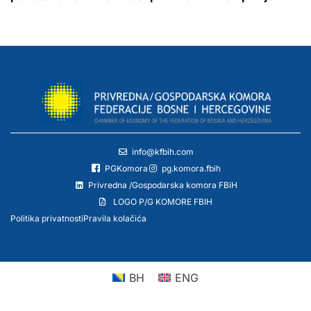
info@kfbih.com
PGKomora
pg.komora.fbih
Privredna /Gospodarska komora FBiH
LOGO P/G KOMORE FBIH
Politika privatnosti
Pravila kolačića
BH
ENG