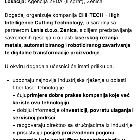
Lokacija:
Agencija ZEDA (II sprat), Zenica
Događaj organizuje kompanija
CHI-TECH – High
Intelligence Cutting Technology
, u saradnji sa
partnerom
Lanis d.o.o. Zenica
, s ciljem predstavljanja
savremenih rješenja u oblasti
laserskog rezanja
metala, automatiziranog i robotiziranog zavarivanja
te digitalne transformacije proizvodnje
.
U okviru događaja učesnici će imati priliku da:
upoznaju najnovija industrijska rješenja u oblasti
fiber laser tehnologije
• čuju
primjere dobre prakse kompanija koje već
koriste ovu tehnologiju
• dobiju informacije o
investiciji, povratu ulaganja i
servisnoj podršci
• razgovaraju direktno sa stručnjacima iz industrije
• prisustvuju
posjeti proizvodnom pogonu
kompanije koja koristi fiber laser tehnologiju u