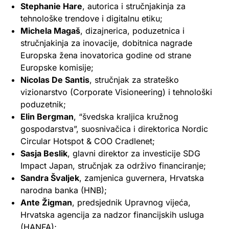
Stephanie Hare
, autorica i stručnjakinja za
tehnološke trendove i digitalnu etiku;
Michela Magaš
, dizajnerica, poduzetnica i
stručnjakinja za inovacije, dobitnica nagrade
Europska žena inovatorica godine od strane
Europske komisije;
Nicolas De Santis
, stručnjak za strateško
vizionarstvo (Corporate Visioneering) i tehnološki
poduzetnik;
Elin Bergman
, “švedska kraljica kružnog
gospodarstva”, suosnivačica i direktorica Nordic
Circular Hotspot & COO Cradlenet;
Sasja Beslik
, glavni direktor za investicije SDG
Impact Japan, stručnjak za održivo financiranje;
Sandra Švaljek
, zamjenica guvernera, Hrvatska
narodna banka (HNB);
Ante Žigman
, predsjednik Upravnog vijeća,
Hrvatska agencija za nadzor financijskih usluga
(HANFA);