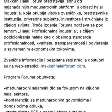
Makkah Halal Forum predstavlja jednu od
najznačajnijih međunarodnih platformi u oblasti halal
industrije, koja okuplja visoke zvaničnike, predstavnike
institucija, privredne subjekte, investitore i stručnjake iz
cijelog svijeta. Treće izdanje Foruma održava se pod
temom „Halal: Profesionalna industrija“, s ciljem
pozicioniranja halala kao globalnog standarda
profesionalnosti, kvaliteta, transparentnosti i povjerenja
u savremenim ekonomskim tokovima.
Zvanične informacije i besplatna registracija dostupni
su na web-stranici:
makkahhalalforum.com
.
Program Foruma obuhvata:
•međunarodni sajamski dio sa fokusom na ključne
halal sektore,
•konferenciju sa međunarodnim govornicima i
donosiocima odluka,
•strukturirane B2B susrete i okrugle stolove,